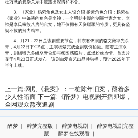
杜万鹰的复杂关系中流露出深情和不舍。
3、《家业》杨紫角色及女主人设介绍 杨紫角色介绍：杨紫在
《家业》中饰演的角色是李祯，一个明朝中期的制墨世家之女。李
祯是李氏宗族八房的幺女，她不仅拥有天资聪颖的特质，更具备坚
韧不拔的努力精神。
4、月21 - 22日是该剧重要节点，韩东君饰演的骆文谦率先杀
青，4月22日下午5点，主演杨紫完成全剧戏份拍摄。随着主演杀
青，剧组曝光多组杀青合影与氛围感照片，点燃粉丝热情。首支片
花于4月23日正式发布，该剧由爱奇艺出品并独播，预计2025年下
半年上线。
上一篇:
网剧《悬案》：一桩陈年旧案，藏着多
少人性暗面
下一篇:
《醉梦》电视剧开播即爆，
全网观众熬夜追剧
醉梦
|
醉梦完整版
|
醉梦电视剧
|
醉梦电视剧完整
版
|
醉梦在线观看
|