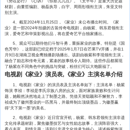
《势在必行》《心诉》《你那儿几点》。《太平年》是重大历史题
材剧，由董哲编剧、杨磊执导，白宇、周雨彤领衔主演，朱亚文特
别主演。
4、截至2024年11月25日，《家业》未公布播出时间。《家
业》是一部2024年拍摄的古装传奇电视剧，由杨紫、韩东君领衔主
演，爱奇艺和华策影视出品，将在爱奇艺平台独家播出。
5、观众可以期待他们斗智斗勇，重振家业的故事。特别是《国
色芳华》，这部剧已经定档于2025年1月7日在芒果TV开播，并在1
月9日在湖南卫视金鹰独播剧场播出。该剧由杨紫和李现领衔主演，
融合了励志和传奇元素，紧凑的故事线令人期待。这些作品都展现
了杨紫在不同角色中的挑战与突破，粉丝们可以大饱眼福了。
电视剧《家业》演员表,《家业》主演名单介绍
1、电视剧《家业》的演员表及主演名单如下：主演名单：杨紫
饰演 李祯：李祯是李氏宗族八房的幺女，面对家族衰败和生计问
题，她毅然决然地走上了制墨之路。凭借天资聪颖和不懈努力，李
祯成为了徽州墨业的一匹黑马，并最终制出顶级墨品，为徽墨赢
得“天下第一墨”的美名。
2、电视剧《家业》近日官宣开机，杨紫、韩东君领衔主演非遗
文化传承题材剧，聚焦徽墨技艺与女性励志故事，主演阵容强大，
看点丰富。剧情主题：该剧以非遗文化传承为核心，讲述杨紫饰演