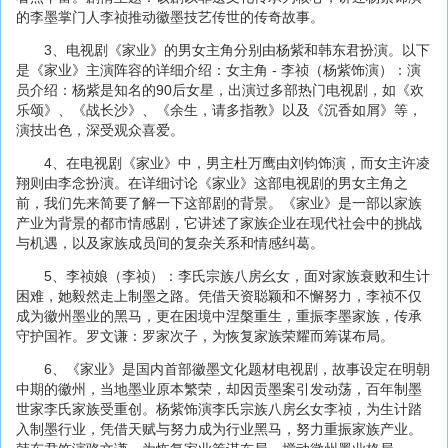
的李墨掌门人李祯推动徽墨技艺传世的传奇故事。
3、电视剧《家业》的男女主角分别由杨紫和韩东君扮演。以下
是《家业》主演阵容的详细介绍：女主角 - 李祯（杨紫饰演）：演
员介绍：杨紫是知名的90后女星，出演过多部热门电视剧，如《欢
乐颂》、《战长沙》、《余生，请多指教》以及《沉香如屑》等，
演技出色，深受观众喜爱。
4、在电视剧《家业》中，男主杜万鹰由刘钧饰演，而女主许凌
翔则由李念扮演。在详细讨论《家业》这部电视剧的男女主角之
前，我们先来简要了解一下这部剧的背景。《家业》是一部以家族
产业为背景的都市情感剧，它讲述了家族企业在现代社会中的挑战
与机遇，以及家族成员间的复杂关系和情感纠葛。
5、李祯娘（李祯）：李氏宗族八房幺女，面对家族衰败和生计
困难，她毅然走上制墨之路。凭借天资聪颖和不懈努力，李祯不仅
成为徽州墨业的黑马，更在困境中涅槃重生，重振李墨家族，传承
守护国祚。罗文谦：罗家次子，为恢复家族荣耀而筹谋布局。
6、《家业》是国内首部徽墨文化题材电视剧，故事设定在明朝
中期的徽州，当地墨业原本繁荣，却因贡墨案引发动荡，百年制墨
世家李氏家族受重创。杨紫饰演李氏宗族八房幺女李祯，为生计踏
入制墨行业，凭借天赋与努力成为行业黑马，努力重振家族产业。