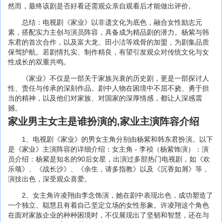
然而，最终该剧是否好看还需观众亲自观看后才能做出评价。
总结：电视剧《家业》以非遗文化为底色，融合女性励志元
素，搭配实力主创与演员阵容，具备成为精品剧的潜力。杨紫与韩
东君的首次合作，以及富大龙、田小洁等戏骨的加盟，为剧集品质
保驾护航。若剧情扎实、制作精良，有望引发观众对传统文化与女
性成长的双重共鸣。
《家业》不仅是一部关于家族兴衰的历史剧，更是一部探讨人
性、责任与传承的深刻作品。剧中人物在困境中不屈不挠、勇于担
当的精神，以及他们对家族、对国家的深厚情感，都让人深感震
撼。
家业男主女主是谁扮演的,家业主演阵容介绍
1、电视剧《家业》的男女主角分别由杨紫和韩东君扮演。以下
是《家业》主演阵容的详细介绍：女主角 - 李祯（杨紫饰演）：演
员介绍：杨紫是知名的90后女星，出演过多部热门电视剧，如《欢
乐颂》、《战长沙》、《余生，请多指教》以及《沉香如屑》等，
演技出色，深受观众喜爱。
2、女主角许凌翔由李念饰演，她在剧中表现出色，成功塑造了
一个独立、聪慧且有着自己坚定立场的女性形象。许凌翔这个角色
在面对家族企业的种种困境时，不仅展现出了坚韧和智慧，还在与