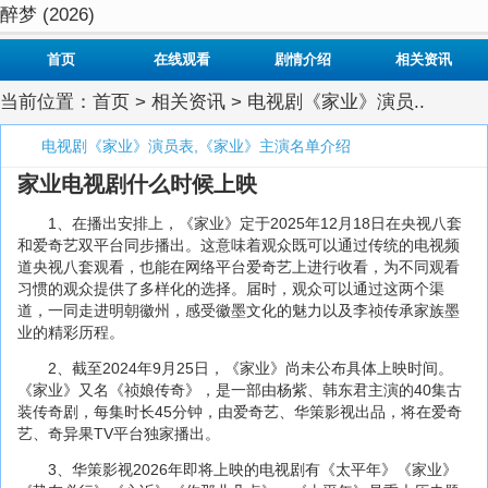
醉梦 (2026)
首页
在线观看
剧情介绍
相关资讯
当前位置：
首页
>
相关资讯
> 电视剧《家业》演员..
电视剧《家业》演员表,《家业》主演名单介绍
家业电视剧什么时候上映
1、在播出安排上，《家业》定于2025年12月18日在央视八套
和爱奇艺双平台同步播出。这意味着观众既可以通过传统的电视频
道央视八套观看，也能在网络平台爱奇艺上进行收看，为不同观看
习惯的观众提供了多样化的选择。届时，观众可以通过这两个渠
道，一同走进明朝徽州，感受徽墨文化的魅力以及李祯传承家族墨
业的精彩历程。
2、截至2024年9月25日，《家业》尚未公布具体上映时间。
《家业》又名《祯娘传奇》，是一部由杨紫、韩东君主演的40集古
装传奇剧，每集时长45分钟，由爱奇艺、华策影视出品，将在爱奇
艺、奇异果TV平台独家播出。
3、华策影视2026年即将上映的电视剧有《太平年》《家业》