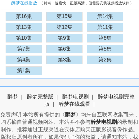
醉梦在线播放
( 特点：速度快、正版高清，但需要安装视频播放软件 )
第16集
第15集
第14集
排序：
降序
|
升序
第13集
第12集
第11集
第10集
第9集
第8集
第7集
第6集
第5集
第4集
第3集
第2集
第1集
醉梦
|
醉梦完整版
|
醉梦电视剧
|
醉梦电视剧完整
版
|
醉梦在线观看
|
免责声明:本站所有提供的《
醉梦
》均来自互联网收集而来，
均系摘自普通视频网站、本站并不参与
醉梦电视剧
的录制和
制作。推荐通过正规渠道在实体店购买正版影视音像作品。
版权归原创者所有，如果侵犯了你的权益，请通知本站，我